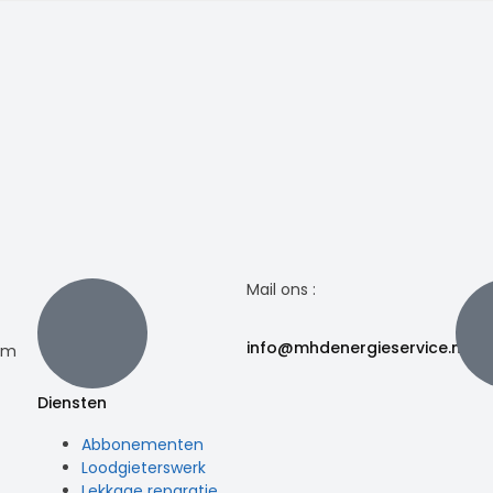
Mail ons :
info@mhdenergieservice.nl
dam
Diensten
Abbonementen
Loodgieterswerk
Lekkage reparatie