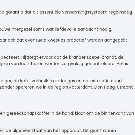
s de garantie dat dit essentiële verwarmingssysteem regelmatig
 trouwe metgezel soms wat liefdevolle aandacht nodig.
aar ook dat eventuele kwesties proactief worden aangepakt
pecteert. Hij zorgt ervoor dat de brander soepel brandt, de
ij zijn van luchtbellen worden zorgvuldig gecontroleerd. Het is
ger, de ketel verbruikt minder gas en de installatie duurt
jzonder opereren we in de regio’s Rotterdam, Den Haag, Utrecht
en gereedschapskoffer in de hand, klaar om de binnenkant van
en de algehele staat van het apparaat. Dit geeft al een