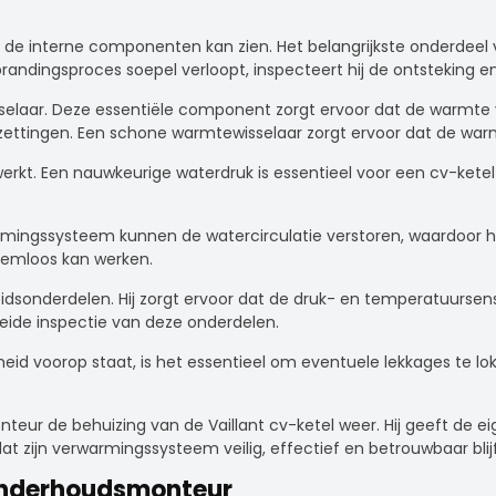
 de interne componenten kan zien. Het belangrijkste onderdeel v
ndingsproces soepel verloopt, inspecteert hij de ontsteking en
selaar. Deze essentiële component zorgt ervoor dat de warmte 
 afzettingen. Een schone warmtewisselaar zorgt ervoor dat de wa
werkt. Een nauwkeurige waterdruk is essentieel voor een cv-kete
warmingssysteem kunnen de watercirculatie verstoren, waardoor h
eemloos kan werken.
idsonderdelen. Hij zorgt ervoor dat de druk- en temperatuursens
ide inspectie van deze onderdelen.
heid voorop staat, is het essentieel om eventuele lekkages te 
eur de behuizing van de Vaillant cv-ketel weer. Hij geeft de ei
t zijn verwarmingssysteem veilig, effectief en betrouwbaar blij
 onderhoudsmonteur