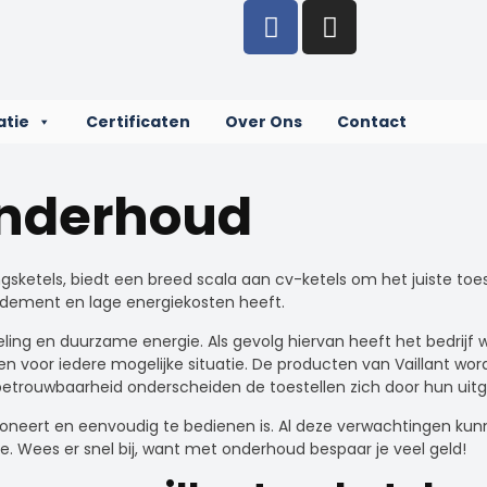
atie
Certificaten
Over Ons
Contact
 onderhoud
ketels, biedt een breed scala aan cv-ketels om het juiste toest
endement en lage energiekosten heeft.
koeling en duurzame energie. Als gevolg hiervan heeft het bedrij
n voor iedere mogelijke situatie. De producten van Vaillant w
trouwbaarheid onderscheiden de toestellen zich door hun uit
tioneert en eenvoudig te bedienen is. Al deze verwachtingen kun
ice. Wees er snel bij, want met onderhoud bespaar je veel geld!