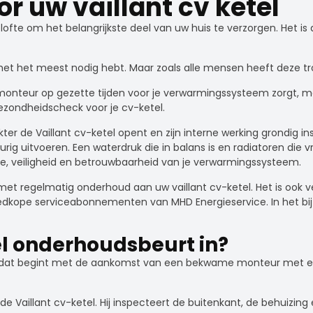
 uw vaillant cv ketel
lofte om het belangrijkste deel van uw huis te verzorgen. Het i
 je het het meest nodig hebt. Maar zoals alle mensen heeft deze
monteur op gezette tijden voor je verwarmingssysteem zorgt, m
gezondheidscheck voor je cv-ketel.
r de Vaillant cv-ketel opent en zijn interne werking grondig ins
ig uitvoeren. Een waterdruk die in balans is en radiatoren die vr
ie, veiligheid en betrouwbaarheid van je verwarmingssysteem.
 regelmatig onderhoud aan uw vaillant cv-ketel. Het is ook veili
goedkope serviceabonnementen van MHD Energieservice. In het bi
el onderhoudsbeurt in?
ces dat begint met de aankomst van een bekwame monteur met e
 Vaillant cv-ketel. Hij inspecteert de buitenkant, de behuizing 