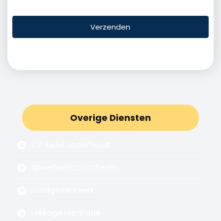
Verzenden
Overige Diensten
CV-Ketel onderhoud
Spoedwerkzaamheden
Loodgieterswerk
Lekkage reparatie