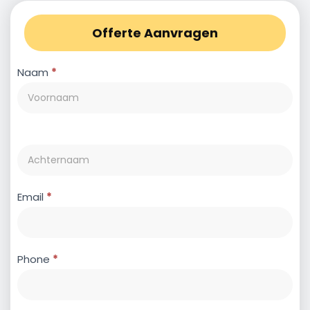
Offerte Aanvragen
Contact
Naam
*
Email
*
Phone
*