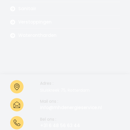
Sanitair
Verstoppingen
Waterontharden
Adres :
Sluiskreek 75, Rotterdam
Mail ons :
info@mhdenergieservice.nl
Bel ons :
+31 6 48 56 63 44