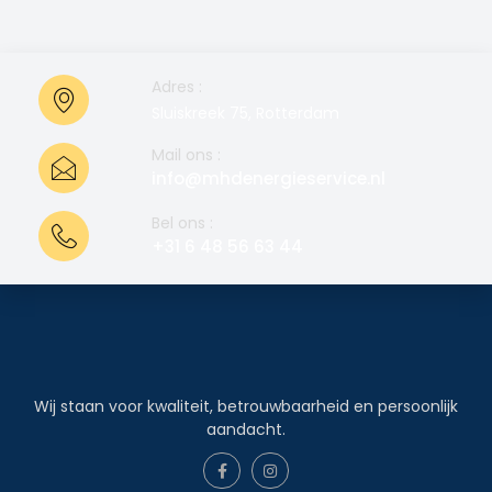
Adres :
Sluiskreek 75, Rotterdam
Mail ons :
info@mhdenergieservice.nl
Bel ons :
+31 6 48 56 63 44
Wij staan voor kwaliteit, betrouwbaarheid en persoonlijk
aandacht.