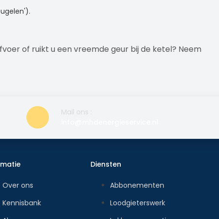
ugelen').
afvoer of ruikt u een vreemde geur bij de ketel? Neem
Mail ons :
info@mhdenergieservice.nl
rmatie
Diensten
Over ons
Abbonementen
Kennisbank
Loodgieterswerk