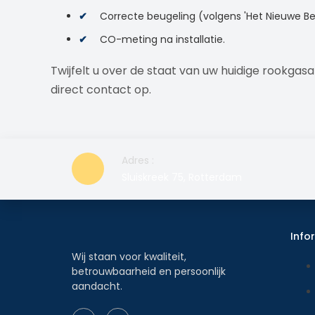
Correcte beugeling (volgens 'Het Nieuwe Be
CO-meting na installatie.
Twijfelt u over de staat van uw huidige rookgas
direct contact op.
Adres :
Sluiskreek 75, Rotterdam
Info
Wij staan voor kwaliteit,
betrouwbaarheid en persoonlijk
aandacht.