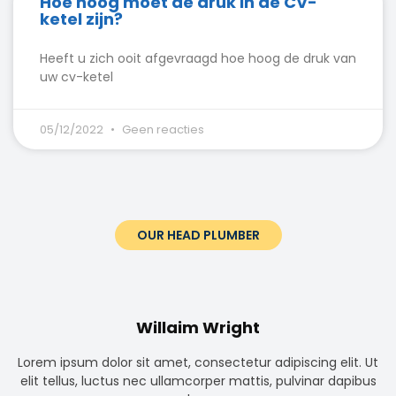
Hoe hoog moet de druk in de CV-
ketel zijn?
Heeft u zich ooit afgevraagd hoe hoog de druk van
uw cv-ketel
05/12/2022
Geen reacties
OUR HEAD PLUMBER
Willaim Wright
Lorem ipsum dolor sit amet, consectetur adipiscing elit. Ut
elit tellus, luctus nec ullamcorper mattis, pulvinar dapibus