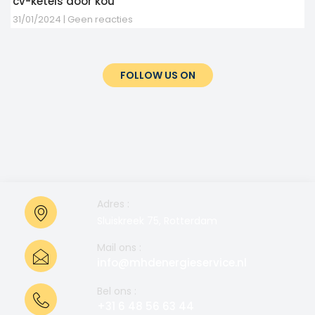
cv-ketels door kou
31/01/2024
Geen reacties
FOLLOW US ON
Adres :
Sluiskreek 75, Rotterdam
Mail ons :
info@mhdenergieservice.nl
Bel ons :
+31 6 48 56 63 44