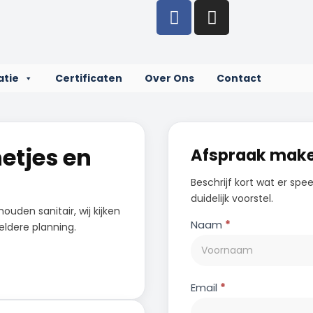
atie
Certificaten
Over Ons
Contact
etjes en
Afspraak mak
Beschrijf kort wat er spe
duidelijk voorstel.
ouden sanitair, wij kijken
Contact
Naam
*
eldere planning.
Email
*