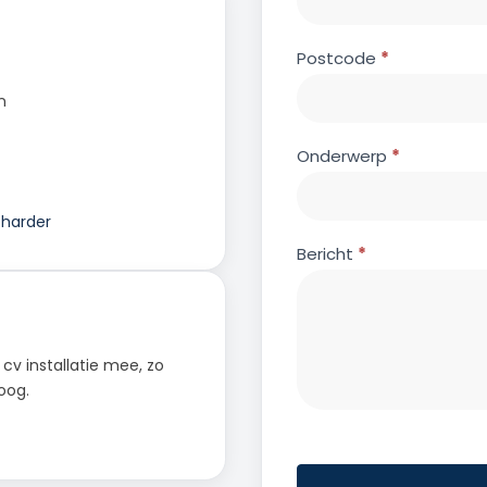
Postcode
*
n
Onderwerp
*
harder
Bericht
*
 cv installatie mee, zo
oog.