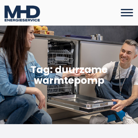
Tag: duurzame
warmtepomp